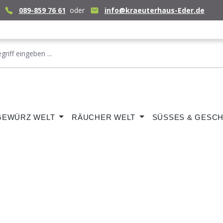
089-859 76 61
oder
info@kraeuterhaus-Eder.de
GEWÜRZ WELT
RÄUCHER WELT
SÜSSES & GESCH