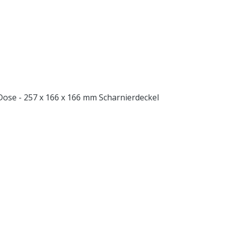
 - 111 x 87 x 87 mm Scharnierdeckel 2kg Dose - 257 x 166 x 166 mm Scharnierdeckel