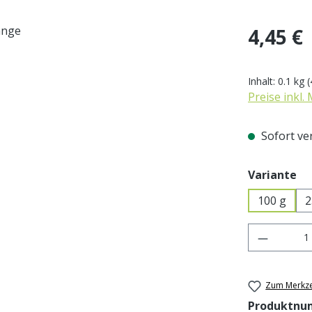
Regulärer Pr
4,45 €
Inhalt:
0.1 kg
(
Preise inkl.
Sofort ver
au
Variante
100 g
2
Produkt 
Zum Merkze
Produktnu