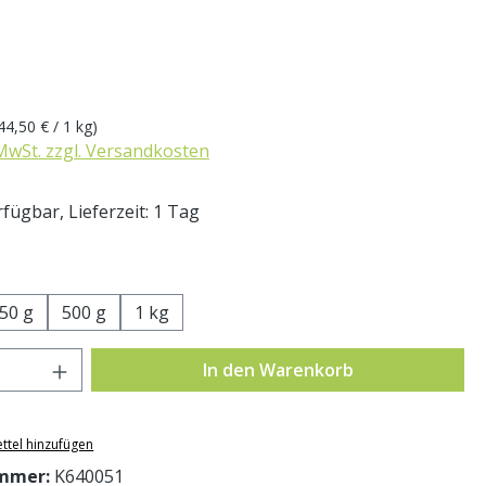
eis:
44,50 € / 1 kg)
 MwSt. zzgl. Versandkosten
fügbar, Lieferzeit: 1 Tag
swählen
50 g
500 g
1 kg
Anzahl: Gib den gewünschten Wert ein o
In den Warenkorb
ttel hinzufügen
mmer:
K640051