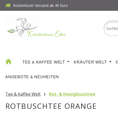
Kostenloser Versand ab 40 Euro
m Hauptinhalt springen
Zur Suche springen
Zur Hauptnavigation springen
TEE & KAFFEE WELT
KRÄUTER WELT
ANGEBOTE & NEUHEITEN
Tee & Kaffee Welt
Rot- & Honigbuschtee
ROTBUSCHTEE ORANGE