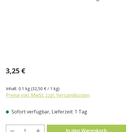
Regulärer Preis:
3,25 €
Inhalt:
0.1 kg
(32,50 € / 1 kg)
Preise inkl. MwSt. zzgl. Versandkosten
Sofort verfügbar, Lieferzeit: 1 Tag
Produkt Anzahl: Gib den gewünschten Wer
In den Warenkorb