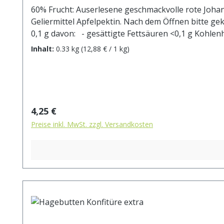
60% Frucht: Auserlesene geschmackvolle rote Johan
Geliermittel Apfelpektin. Nach dem Öffnen bitte gekühlt lagern!
0,1 g davon: - gesättigte Fettsäuren <0,1 g Kohlenhydrate 53,5 g davon: - Zucker 53,5 g Eiweiß 0,7 g Salz 0,02 g Diese Nährwertangaben sind ca. Angaben und
unterliegen natürlichen Schwankungen
Inhalt:
0.33 kg
(12,88 € / 1 kg)
Regulärer Preis:
4,25 €
Preise inkl. MwSt. zzgl. Versandkosten