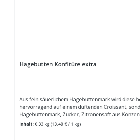
Hagebutten Konfitüre extra
Aus fein säuerlichem Hagebuttenmark wird diese be
hervorragend auf einem duftenden Croissant, sonde
Hagebuttenmark, Zucker, Zitronensaft aus Konzentra
Nährwerte je 100g: Brennwert 1017 kJ / 240 kcal Fett 0,5 g davon: - gesättigte Fettsäuren 0,4 g Kohlenhydrate 54,6 g davon: - Zucker 53 g Eiweiß 1,3 g Salz <0,1 g
Inhalt:
0.33 kg
(13,48 € / 1 kg)
Diese Nährwertangaben sind ca. Angaben und unt