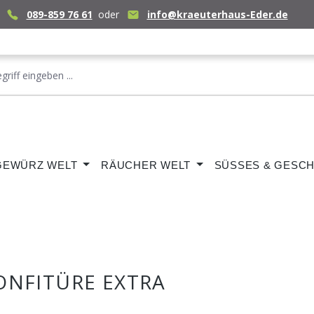
089-859 76 61
oder
info@kraeuterhaus-Eder.de
GEWÜRZ WELT
RÄUCHER WELT
SÜSSES & GESCH
ONFITÜRE EXTRA