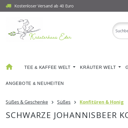
Kostenloser Versand ab 40 Euro
m Hauptinhalt springen
Zur Suche springen
Zur Hauptnavigation springen
TEE & KAFFEE WELT
KRÄUTER WELT
ANGEBOTE & NEUHEITEN
Süßes & Geschenke
Süßes
Konfitüren & Honig
SCHWARZE JOHANNISBEER K