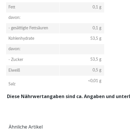
Fett
0,1 g
davon:
- gesättigte Fettsäuren
0,1 g
Kohlenhydrate
53,5 g
davon:
53,5 g
- Zucker
0,5 g
Eiweiß
<0,01 g
Salz
Diese Nährwertangaben sind ca. Angaben und unter
Ähnliche Artikel