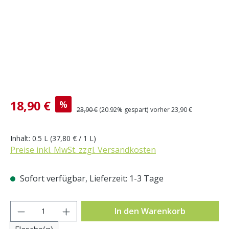
Verkaufspreis:
18,90 €
%
Regulärer Preis:
23,90 €
(20.92% gespart)
vorher 23,90 €
Inhalt:
0.5 L
(37,80 € / 1 L)
Preise inkl. MwSt. zzgl. Versandkosten
Sofort verfügbar, Lieferzeit: 1-3 Tage
Produkt Anzahl: Gib den gewünschten Wer
In den Warenkorb