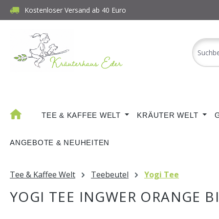
Kostenloser Versand ab 40 Euro
m Hauptinhalt springen
Zur Suche springen
Zur Hauptnavigation springen
TEE & KAFFEE WELT
KRÄUTER WELT
ANGEBOTE & NEUHEITEN
Tee & Kaffee Welt
Teebeutel
Yogi Tee
YOGI TEE INGWER ORANGE B