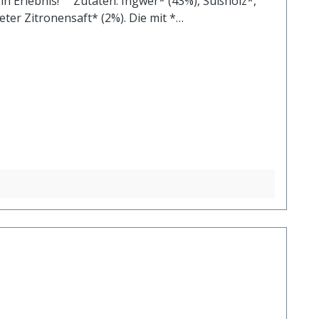
 ein Erlebnis! Zutaten: Ingwer* (43%), Süßholz*,
ter Zitronensaft* (2%). Die mit *