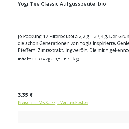
Yogi Tee Classic Aufgussbeutel bio
Je Packung 17 Filterbeutel á 2,2 g = 37,4 g. Der G
die schon Generationen von Yogis inspirierte. Gen
Pfeffer*, Zimtextrakt, I
Inhalt:
0.0374 kg
(89,57 € / 1 kg)
Regulärer Preis:
3,35 €
Preise inkl. MwSt. zzgl. Versandkosten