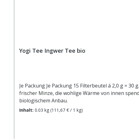
Yogi Tee Ingwer Tee bio
Je Packung Je Packung 15 Filterbeutel á 2,0 g = 3
frischer Minze, die wohlige Wärme von innen spendet. Zutaten: Ingwer* (62%), Zitronengras*, Süßholz*, Pfefferminze*, schwarzer Pfeffer* (1%). *Aus ko
biologischem Anbau.
Inhalt:
0.03 kg
(111,67 € / 1 kg)