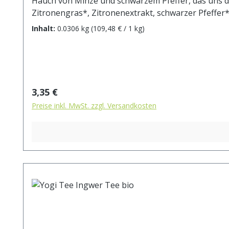
Hauch von Minze und schwarzem Pfeffer, das uns das
Zitronengras*, Zitronenextrakt, schwarzer Pfeffer*,
gekennzeichneten Zutaten stammen aus kontrollie
Inhalt:
0.0306 kg
(109,48 € / 1 kg)
Regulärer Preis:
3,35 €
Preise inkl. MwSt. zzgl. Versandkosten