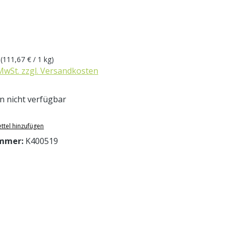
eis:
g
(111,67 € / 1 kg)
 MwSt. zzgl. Versandkosten
 nicht verfügbar
ttel hinzufügen
mmer:
K400519