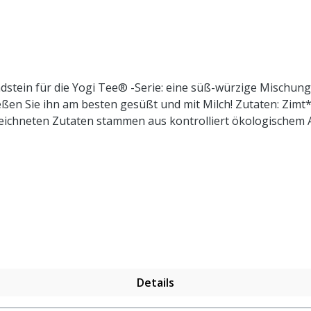
rundstein für die Yogi Tee® -Serie: eine süß-würzige Mischu
ießen Sie ihn am besten gesüßt und mit Milch! Zutaten: Zim
ngweröl*. Die mit * gekennzeichneten Zutaten stammen aus kontrolliert ökologisch
Details