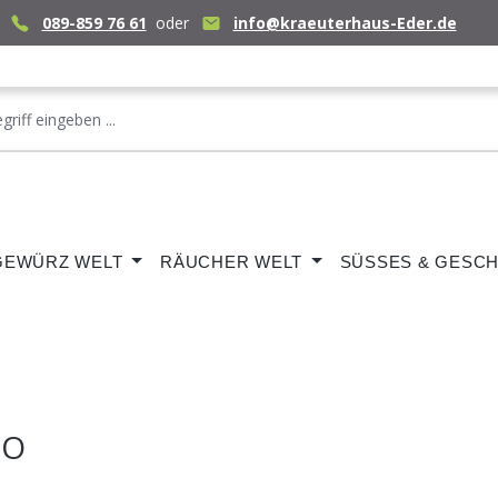
089-859 76 61
oder
info@kraeuterhaus-Eder.de
GEWÜRZ WELT
RÄUCHER WELT
SÜSSES & GESCH
IO