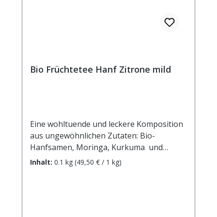
Bio Früchtetee Hanf Zitrone mild
Eine wohltuende und leckere Komposition
aus ungewöhnlichen Zutaten: Bio-
Hanfsamen, Moringa, Kurkuma und
Ingwerstücke überraschen mit pikant-
Inhalt:
0.1 kg
(49,50 € / 1 kg)
würzigem Geschmack und wertvollen
Inhaltsstoffen. Für intensive Fruchtigkeit
sorgen Zitronenöl und -schalen. Die
Hanfsamen sind übrigens ohne jegliche
berauschende Wirkung und der mild