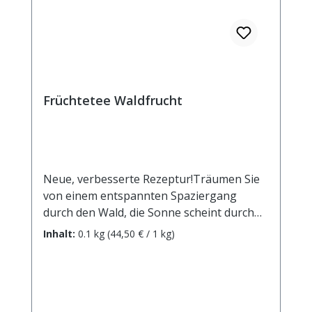
Früchtetee Waldfrucht
Neue, verbesserte Rezeptur!Träumen Sie
von einem entspannten Spaziergang
durch den Wald, die Sonne scheint durch
die Blätter, Äste knarren, leuchtendes
Inhalt:
0.1 kg
(44,50 € / 1 kg)
Moos wächst zwischen den Baumstämmen
- und der Duft nach frischen Waldfrüchten
liegt in der Luft! Zutaten: Apfelstücke
(Apfel, Säuerungsmittel: Zitronensäure),