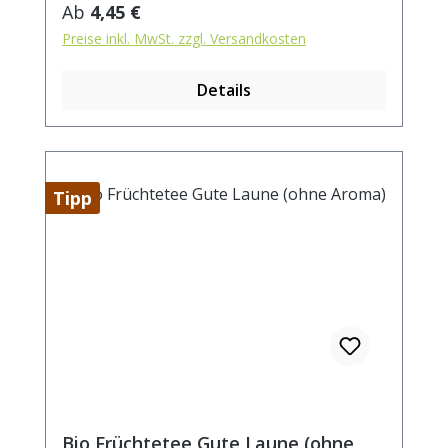
Weinbeeren, Karottenstücke, Rote
Regulärer Preis:
Ab
4,45 €
Beetestücke, Aroma, Himbeeren(2%),
Preise inkl. MwSt. zzgl. Versandkosten
Erdbeerstücke(1%) Zubereitung: ca. 20g
Tee mit 1 l. kochendem Wasser aufgiessen.
Details
Ziehzeit: max.10 min.
Tipp
Bio Früchtetee Gute Laune (ohne