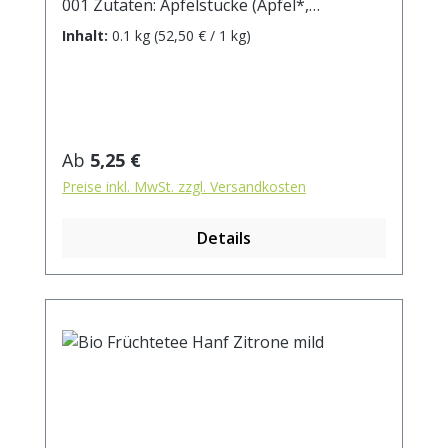
001 Zutaten: Apfelstücke (Apfel*,
Säuerungsmittel: Zitronensäure),
Inhalt:
0.1 kg
(52,50 € / 1 kg)
Weinbeeren*, Karottenstücke*, Rote
Beetestücke*, natürliches Passionsfrucht-
Aroma, Orangenschalen*, natürliches
Erdbeer-Aroma, Sonnenblumenblüten* *
aus kontrolliert biologischem Anbau.
Regulärer Preis:
Ab
5,25 €
Zubereitung: ca. 20g Tee mit 1 l.
Preise inkl. MwSt. zzgl. Versandkosten
kochendem Wasser aufgiessen. Ziehzeit:
max.10 min.
Details