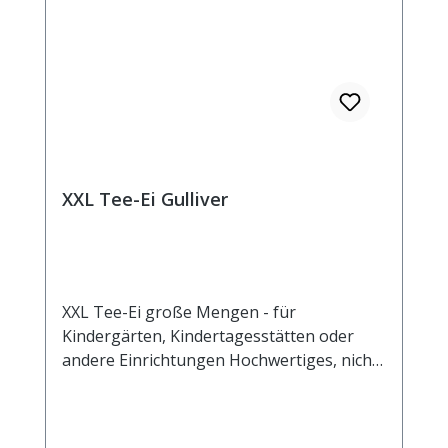
XXL Tee-Ei Gulliver
XXL Tee-Ei große Mengen - für
Kindergärten, Kindertagesstätten oder
andere Einrichtungen Hochwertiges, nicht
rostendes und einfach zu reinigendes Tee-
Ei für den größeren Durst. Fasst bis zu 300
g Tee. Durchmesser ca. 13 cm.