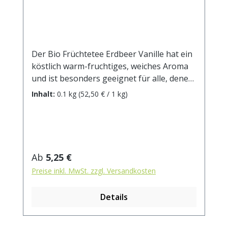
Der Bio Früchtetee Erdbeer Vanille hat ein
köstlich warm-fruchtiges, weiches Aroma
und ist besonders geeignet für alle, denen
Früchtetees gerne zu sauer sind. Kostbare
Inhalt:
0.1 kg
(52,50 € / 1 kg)
Vanillestücke und getrocknete Erdbeeren
prägen den Geschmack dieses Tees, der
rund ums Jahr immer passt. DE-ÖKO-001
Zutaten: Apfelstücke (Apfel*,
Säuerungsmittel, Zitronensäure),
Regulärer Preis:
Ab
5,25 €
Weinbeeren*, Karottenstücke*, Rote
Preise inkl. MwSt. zzgl. Versandkosten
Beetestücke*, Hibiskusblüten*,
natürliches Frucht-Sahne-Aroma (enthält
Details
Milch), Erdbeerstücke* (1%), Vanillestücke*
(0,5%). * aus kontrolliert biologischem
Anbau. Zubereitung: ca. 20g Tee mit 1 l.