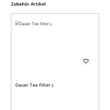
Produktgalerie überspringen
Zubehör Artikel
max.10 min.
Dauer Tee Filter L