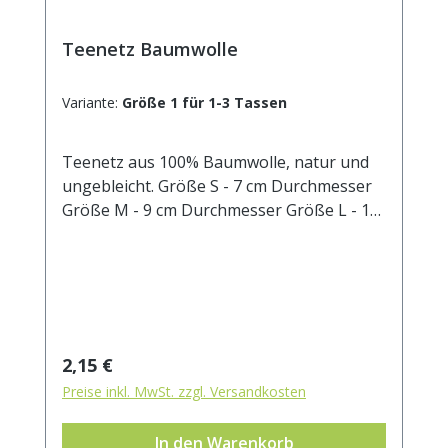
Teenetz Baumwolle
Variante:
Größe 1 für 1-3 Tassen
Teenetz aus 100% Baumwolle, natur und
ungebleicht. Größe S - 7 cm Durchmesser
Größe M - 9 cm Durchmesser Größe L - 11
cm Durchmesser Größe XL - 9 cm
Durchmesser, extra lang (16,5 cm)
Regulärer Preis:
2,15 €
Preise inkl. MwSt. zzgl. Versandkosten
In den Warenkorb