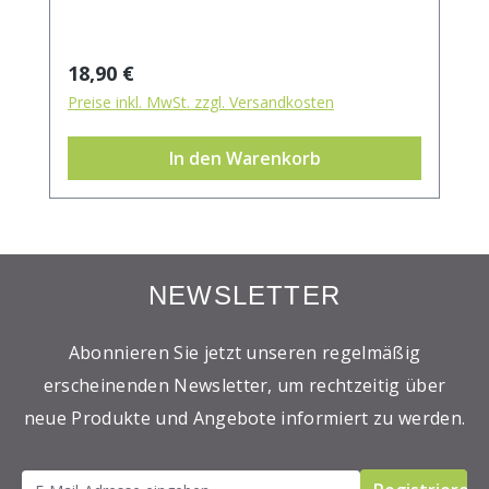
Regulärer Preis:
18,90 €
Preise inkl. MwSt. zzgl. Versandkosten
In den Warenkorb
NEWSLETTER
Abonnieren Sie jetzt unseren regelmäßig
erscheinenden Newsletter, um rechtzeitig über
neue Produkte und Angebote informiert zu werden.