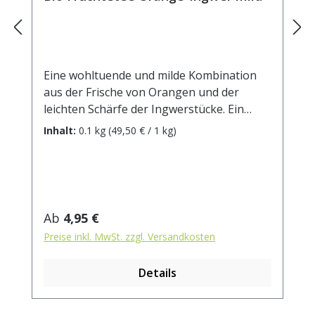
Eine wohltuende und milde Kombination
aus der Frische von Orangen und der
leichten Schärfe der Ingwerstücke. Ein
Genuss nicht nur in der kalten
Inhalt:
0.1 kg
(49,50 € / 1 kg)
Jahreszeit!DE-ÖKO-001 Zutaten:
Apfelstücke (Apfel*, Säuerungsmittel:
Zitronensäure), Lemongras*,
Orangenschalen*(5%), Ingwerstücke*(4%),
Orangenöl*(2%), natürliches Ingwer-
Regulärer Preis:
Ab
4,95 €
Aroma(1,5%) . * aus kontrolliert
Preise inkl. MwSt. zzgl. Versandkosten
biologischem Anbau. Zubereitung: ca. 20g
Tee mit 1 l. kochendem Wasser aufgiessen.
Details
Ziehzeit: max.10 min.