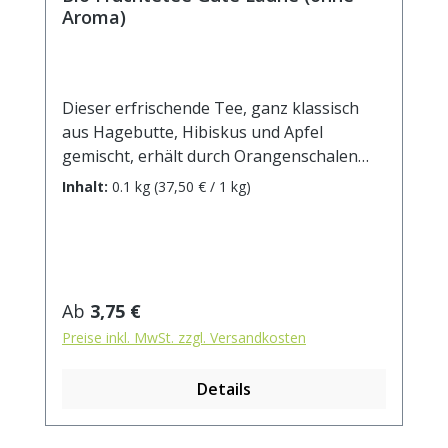
Aroma)
Dieser erfrischende Tee, ganz klassisch
aus Hagebutte, Hibiskus und Apfel
gemischt, erhält durch Orangenschalen
eine herb-frische Zitrusnote und einen
Inhalt:
0.1 kg
(37,50 € / 1 kg)
runden, ausgewogenen Fruchtgeschmack,
der munter macht. Probieren Sie, ob er
seinem Namen gerecht wird und auch
Ihnen mit seiner appetitlich roten Farbe
gute Laune macht! DE-ÖKO-001
Regulärer Preis:
Ab
3,75 €
Früchtetee ohne Aroma Zutaten:
Preise inkl. MwSt. zzgl. Versandkosten
Hagebuttenschalen*, Hibiskusblüten*,
Apfelstücke*, Orangenschalen*. * aus
Details
kontrolliert biologischem Anbau.
Zubereitung: ca. 20g Tee mit 1 l.
kochendem Wasser aufgiessen. Ziehzeit: