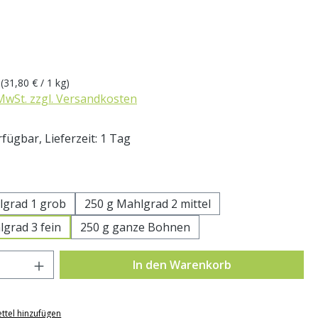
eis:
g
(31,80 € / 1 kg)
 MwSt. zzgl. Versandkosten
fügbar, Lieferzeit: 1 Tag
swählen
lgrad 1 grob
250 g Mahlgrad 2 mittel
lgrad 3 fein
250 g ganze Bohnen
Anzahl: Gib den gewünschten Wert ein o
In den Warenkorb
ttel hinzufügen