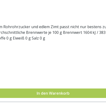
em Rohrohrzucker und edlem Zimt passt nicht nur bestens zu 
rt 1604 kJ / 383 kcal Fett 0 g davon: - gesättigte Fettsäuren 0 g
Kohlenhydrate 97 g davon: - Zucker 96 g Ballaststoffe 0 g Eiweiß 0 g Salz 0 g
In den Warenkorb