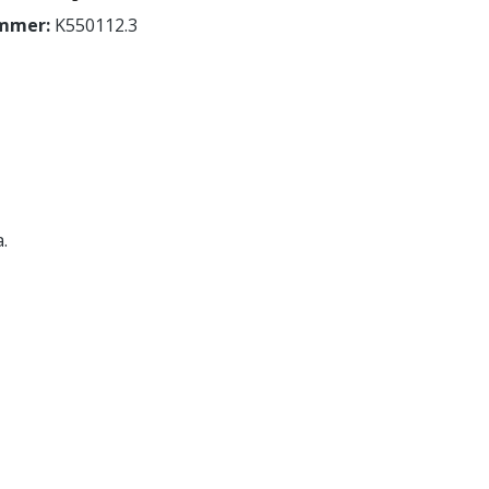
mmer:
K550112.3
.