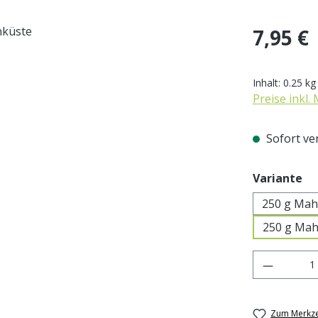
Regulärer Pr
7,95 €
Inhalt:
0.25 k
Preise inkl.
Sofort ver
au
Variante
250 g Mah
250 g Mah
Produkt 
Zum Merkze