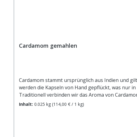
Cardamom gemahlen
Cardamom stammt ursprünglich aus Indien und gilt 
werden die Kapseln von Hand gepflückt, was nur i
Traditionell verbinden wir das Aroma von Cardamom
seinen minzigen, süßen, fruchtigen und gleichzeiti
Inhalt:
0.025 kg
(114,00 € / 1 kg)
Punsch. Als wichtiger Bestandteil würzt er Chutney
macht Cardamom so wertvoll - seinen ätherischen 
seinen Gehalt an Eisen, Kalium, Magnesium und Kal