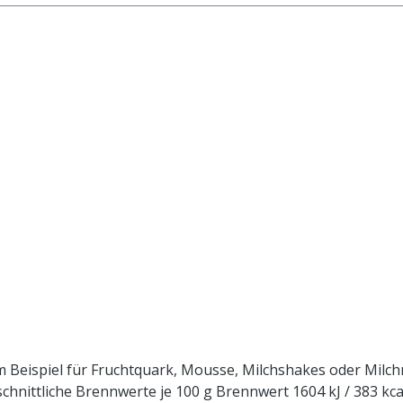
m Beispiel für Fruchtquark, Mousse, Milchshakes oder Milch
4 kJ / 383 kcal Fett 0 g davon: - gesättigte Fettsäuren 0 g