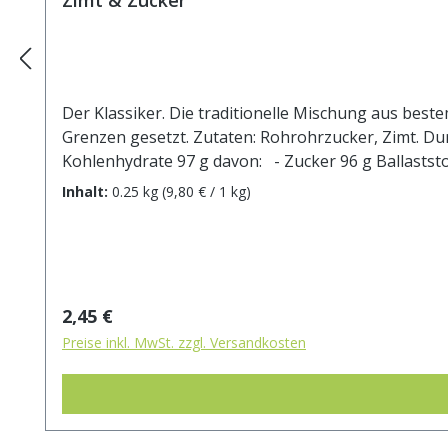
Der Klassiker. Die traditionelle Mischung aus best
Grenzen gesetzt. Zutaten: Rohrohrzucker, Zimt. Durchschnittliche Brennwerte je 100 g Brennwe
Inhalt:
0.25 kg
(9,80 € / 1 kg)
Regulärer Preis:
2,45 €
Preise inkl. MwSt. zzgl. Versandkosten