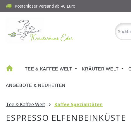
Kostenloser Versand ab 40 Euro
m Hauptinhalt springen
Zur Suche springen
Zur Hauptnavigation springen
TEE & KAFFEE WELT
KRÄUTER WELT
ANGEBOTE & NEUHEITEN
Tee & Kaffee Welt
Kaffee Spezialitäten
ESPRESSO ELFENBEINKÜSTE