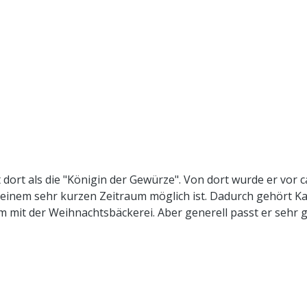
dort als die "Königin der Gewürze". Von dort wurde er vor 
n einem sehr kurzen Zeitraum möglich ist. Dadurch gehört 
 mit der Weihnachtsbäckerei. Aber generell passt er sehr g
g scharfen Noten verfeinert er traditionell auch Kaffee-, 
s, Curries und viele andere orientalische und asiatische Ge
Öle wird in der ayurvedischen Lehre verdauungsfördernde 
zium eine gute Nährstoffquelle.