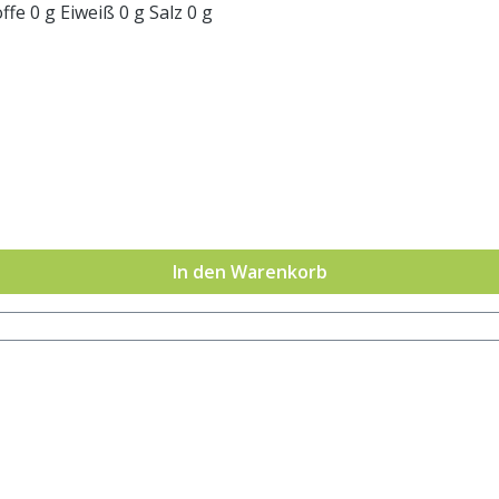
Kohlenhydrate 97 g davon: - Zucker 96 g Ballaststoffe 0 g Eiweiß 0 g Salz 0 g
In den Warenkorb