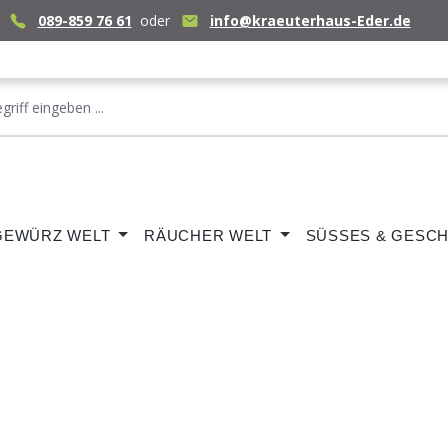
089-859 76 61
oder
info@kraeuterhaus-Eder.de
GEWÜRZ WELT
RÄUCHER WELT
SÜSSES & GESCH