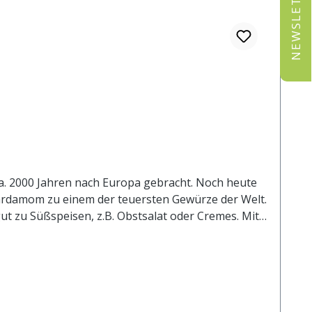
NEWSLETTER
ca. 2000 Jahren nach Europa gebracht. Noch heute
Kardamom zu einem der teuersten Gewürze der Welt.
ut zu Süßspeisen, z.B. Obstsalat oder Cremes. Mit
Schokoladen- oder Teegetränke sowie Glühwein und
richte. Nicht nur der außergewöhnliche Geschmack
Wirkung zugeschrieben. Außerdem ist er durch