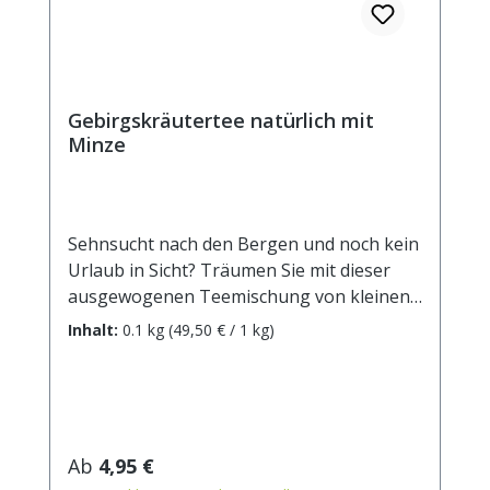
Gebirgskräutertee natürlich mit
Minze
Sehnsucht nach den Bergen und noch kein
Urlaub in Sicht? Träumen Sie mit dieser
ausgewogenen Teemischung von kleinen
Dörfern, grünen Weiden, glitzernden Seen
Inhalt:
0.1 kg
(49,50 € / 1 kg)
und schneebedeckten Gipfeln und
verkürzen so das Warten auf die schönste
Zeit des Jahres!
Zutaten: Brennnesselblätter,
Nanaminze(16,8%),
Regulärer Preis:
Ab
4,95 €
Pfefferminzblätter(12%), grüner Hafer,