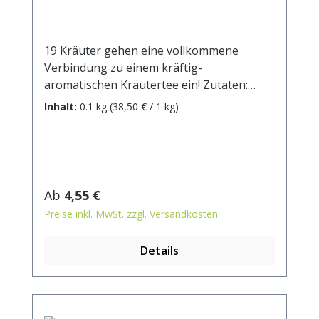
19 Kräuter gehen eine vollkommene
Verbindung zu einem kräftig-
aromatischen Kräutertee ein! Zutaten:
Himbeerblätter, Fenchel, Anis,
Inhalt:
0.1 kg
(38,50 € / 1 kg)
Johanniskraut, Bohnenschalen,
Pfefferminzblätter, Brombeerblätter,
Hagebuttenschalen, Schafgarbenkraut,
Quendelkraut, Brennnesselblätter,
Kamillenblüten, Schachtelhalmkraut,
Regulärer Preis:
Ab
4,55 €
Holunderbeeren, Löwenzahnkraut,
Preise inkl. MwSt. zzgl. Versandkosten
Thymian, Rosmarinblätter, Koriander,
Ringelblumenblüten. Zubereitung: ca. 15g
Details
Tee mit 1 l. kochendem Wasser aufgiessen.
Ziehzeit: max.10 min.