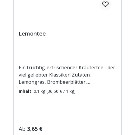
Lemontee
Ein fruchtig-erfrischender Kräutertee - der
viel geliebter Klassiker! Zutaten:
Lemongras, Brombeerblätter,
Verbenenblätter, Melisse, Malvenblüten
Inhalt:
0.1 kg
(36,50 € / 1 kg)
blau, Sonnenblumenblüten. Zubereitung:
ca. 15g Tee mit 1 l. kochendem Wasser
aufgiessen. Ziehzeit: max.10 min.
Regulärer Preis:
Ab
3,65 €