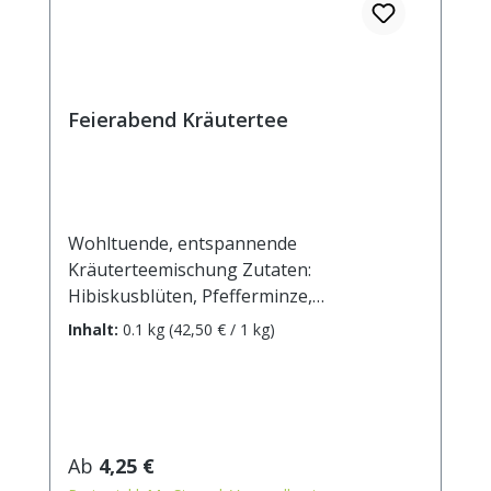
Feierabend Kräutertee
Wohltuende, entspannende
Kräuterteemischung Zutaten:
Hibiskusblüten, Pfefferminze,
Brombeerblätter, Himbeerblätter,
Inhalt:
0.1 kg
(42,50 € / 1 kg)
Verbenenblätter, Hagebuttenschalen,
Ringelblumen, Malvenblüten blau.
Zubereitung: ca. 15g Tee mit 1 l.
kochendem Wasser aufgiessen. Ziehzeit:
max.10 min.
Regulärer Preis:
Ab
4,25 €