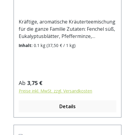
Kräftige, aromatische Kräuterteemischung
für die ganze Familie Zutaten: Fenchel süß,
Eukalyptusblätter, Pfefferminze,
Fichtennadeln, Krauseminze,
Inhalt:
0.1 kg
(37,50 € / 1 kg)
Brombeerblätter, Himbeerblätter,
Quendelkraut, Spitzwegerich, Rosmarin,
Anis, Salbeiblätter, Sonnenblumenblüten,
Pfingstrosenblüten, Kornblumenblüten,
Enzianwurzel, Holunderblüten.
Regulärer Preis:
Ab
3,75 €
Zubereitung: ca. 15g Tee mit 1 l.
Preise inkl. MwSt. zzgl. Versandkosten
kochendem Wasser aufgiessen. Ziehzeit:
max.10 min.
Details