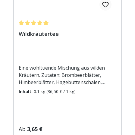
Durchschnittliche Bewertung von 5 von 5 Sternen
Wildkräutertee
Eine wohltuende Mischung aus wilden
Kräutern. Zutaten: Brombeerblätter,
Himbeerblätter, Hagebuttenschalen,
Eibischblätter, Ringelblumenblüten,
Inhalt:
0.1 kg
(36,50 € / 1 kg)
Rosenblüten, Eibischwurzel,
Süßholzwurzel, Sonnenblumenblüten,
Klatschmohnblüten. Zubereitung: ca. 15g
Tee mit 1 l. kochendem Wasser aufgiessen.
Ziehzeit: max.10 min.
Regulärer Preis:
Ab
3,65 €