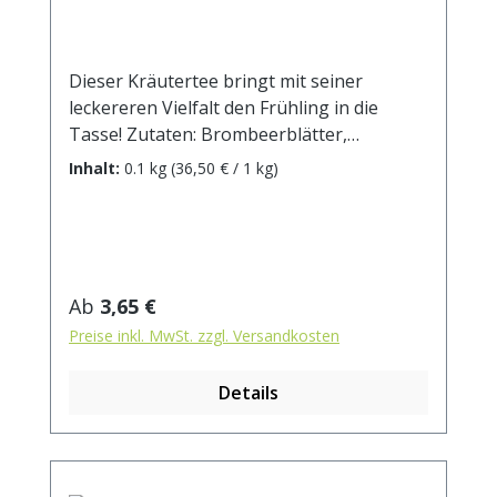
Dieser Kräutertee bringt mit seiner
leckereren Vielfalt den Frühling in die
Tasse! Zutaten: Brombeerblätter,
Himbeerblätter, Hagebuttenschalen,
Inhalt:
0.1 kg
(36,50 € / 1 kg)
Erdbeerblätter, Brennnesselblätter,
Haferkraut, Walnußblätter, Fenchel,
Melisse, Pfefferminze, Löwenzahnkraut,
Katzenpfötchenblüten,
Ringelblumenblüten, Süßholzwurzel,
Regulärer Preis:
Ab
3,65 €
Malvenblüten blau. Zubereitung: ca. 15g
Preise inkl. MwSt. zzgl. Versandkosten
Tee mit 1 l. kochendem Wasser aufgiessen.
Ziehzeit: max.10 min.
Details