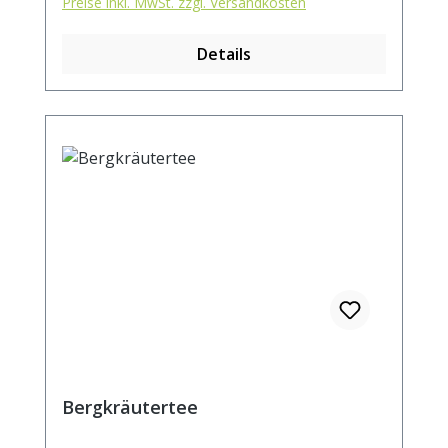
Preise inkl. MwSt. zzgl. Versandkosten
Sencha, Anis, Fenchel, Kümmel, Rote
Beetestücke, Spinatflocken,
Details
Schlehdornblüten Zubereitung: ca. 15g Tee
mit 1 l. kochendem Wasser aufgiessen.
Ziehzeit: max.10 min.
Bergkräutertee