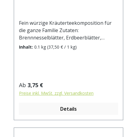
Fein würzige Kräuterteekomposition für
die ganze Familie Zutaten:
Brennnesselblätter, Erdbeerblätter,
Hagebuttenschalen, Heidekraut,
Inhalt:
0.1 kg
(37,50 € / 1 kg)
Hibiscusblüten, Löwenzahnkraut,
Schafgarbe, Robinienblüten,
Ringelblumenblüten, Klatschmohnblüten.
Zubereitung: ca. 15g Tee mit 1 l.
kochendem Wasser aufgiessen. Ziehzeit:
Regulärer Preis:
Ab
3,75 €
max.10 min.
Preise inkl. MwSt. zzgl. Versandkosten
Details