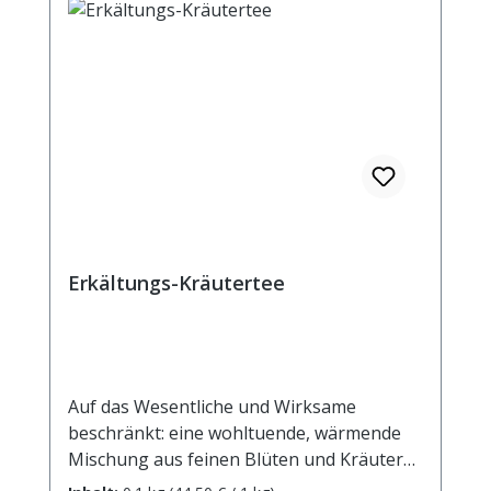
Erkältungs-Kräutertee
Auf das Wesentliche und Wirksame
beschränkt: eine wohltuende, wärmende
Mischung aus feinen Blüten und Kräutern,
die uns schnell wieder auf die Beine bringt!