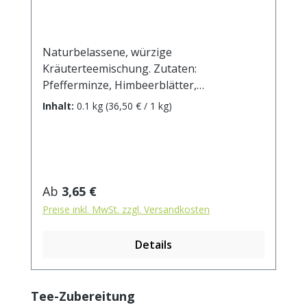
Naturbelassene, würzige
Kräuterteemischung. Zutaten:
Pfefferminze, Himbeerblätter,
Brombeerblätter, Fenchel, Thymian,
Inhalt:
0.1 kg
(36,50 € / 1 kg)
Quendelkraut, Lavendelblüten, Majoran,
Salbeiblätter. Zubereitung: ca. 15g Tee mit
1 l. kochendem Wasser aufgiessen.
Ziehzeit: max.10 min.
Regulärer Preis:
Ab
3,65 €
Preise inkl. MwSt. zzgl. Versandkosten
Details
Produktgalerie überspringen
Tee-Zubereitung