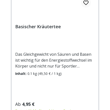
Basischer Kräutertee
Das Gleichgewicht von Säuren und Basen
ist wichtig für den Energiestoffwechsel im
Körper und nicht nur für Sportler
essenziell. Die Komposition sorgfältig
Inhalt:
0.1 kg
(49,50 € / 1 kg)
ausgesuchter basischer Zutaten sorgt für
Wohlbefinden und einen unbekümmerten
Teegenuss. Zutaten: Orangenschalen,
Rooibos, Karottenstücke,
Zitronenverbenenkraut,
Regulärer Preis:
Ab
4,95 €
Brennnesselblätter, grüner Tee China