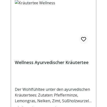
Wellness Ayurvedischer Kräutertee
Der Wohlfühltee unter den ayurvedischen
Kräutertees: Zutaten: Pfefferminze,
Lemongras, Nelken, Zimt, Süßholzwurzel,
Ingwer, Cardamom, Kalmuswurzel,