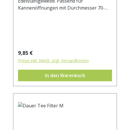
Edelstahlgewebe. Passend für
Kannenöffnungen mit Durchmesser 70-
100 mm.
Regulärer Preis:
9,85 €
Preise inkl. MwSt. zzgl. Versandkosten
In den Warenkorb