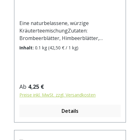
Eine naturbelassene, würzige
KräuterteemischungZutaten:
Brombeerblätter, Himbeerblätter,
Erdbeerblätter, Hibiskusblüten,
Inhalt:
0.1 kg
(42,50 € / 1 kg)
Hagebuttenschalen, Krauseminze/Nana,
Quendel, Apfel, Zitronengras, Verveine,
Kornblumen, Sonnenblumenblüten (kann
Spuren von Mandeln, Erdnüssen
enthalten). Zubereitung: ca. 15g Tee mit 1 l.
Regulärer Preis:
Ab
4,25 €
kochendem Wasser aufgiessen. Ziehzeit:
Preise inkl. MwSt. zzgl. Versandkosten
max.10 min.
Details