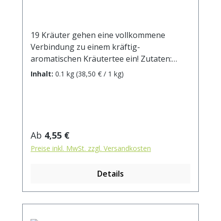
19 Kräuter gehen eine vollkommene
Verbindung zu einem kräftig-
aromatischen Kräutertee ein! Zutaten:
Himbeerblätter, Fenchel, Anis,
Inhalt:
0.1 kg
(38,50 € / 1 kg)
Johanniskraut, Bohnenschalen,
Pfefferminzblätter, Brombeerblätter,
Hagebuttenschalen, Schafgarbenkraut,
Quendelkraut, Brennnesselblätter,
Kamillenblüten, Schachtelhalmkraut,
Regulärer Preis:
Ab
4,55 €
Holunderbeeren, Löwenzahnkraut,
Preise inkl. MwSt. zzgl. Versandkosten
Thymian, Rosmarinblätter, Koriander,
Ringelblumenblüten. Zubereitung: ca. 15g
Details
Tee mit 1 l. kochendem Wasser aufgiessen.
Ziehzeit: max.10 min.