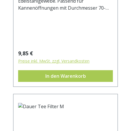
Edelstahlgewebe. Passend für
Kannenöffnungen mit Durchmesser 70-
100 mm.
Regulärer Preis:
9,85 €
Preise inkl. MwSt. zzgl. Versandkosten
In den Warenkorb