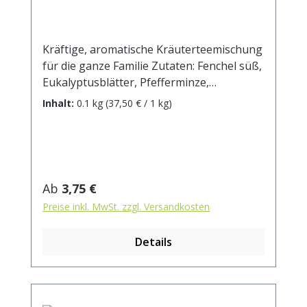
Kräftige, aromatische Kräuterteemischung
für die ganze Familie Zutaten: Fenchel süß,
Eukalyptusblätter, Pfefferminze,
Fichtennadeln, Krauseminze,
Inhalt:
0.1 kg
(37,50 € / 1 kg)
Brombeerblätter, Himbeerblätter,
Quendelkraut, Spitzwegerich, Rosmarin,
Anis, Salbeiblätter, Sonnenblumenblüten,
Pfingstrosenblüten, Kornblumenblüten,
Enzianwurzel, Holunderblüten.
Regulärer Preis:
Ab
3,75 €
Zubereitung: ca. 15g Tee mit 1 l.
Preise inkl. MwSt. zzgl. Versandkosten
kochendem Wasser aufgiessen. Ziehzeit:
max.10 min.
Details