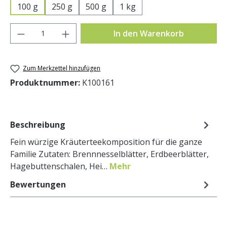
100 g
250 g
500 g
1 kg
Produkt Anzahl: Gib den gewünschten Wer
In den Warenkorb
Zum Merkzettel hinzufügen
Produktnummer:
K100161
Beschreibung
Fein würzige Kräuterteekomposition für die ganze
Familie Zutaten: Brennnesselblätter, Erdbeerblätter,
Hagebuttenschalen, Hei…
Mehr
Bewertungen