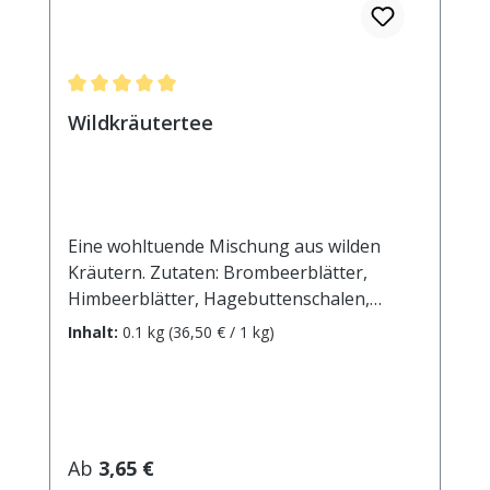
Durchschnittliche Bewertung von 5 von 5 Sternen
Wildkräutertee
Eine wohltuende Mischung aus wilden
Kräutern. Zutaten: Brombeerblätter,
Himbeerblätter, Hagebuttenschalen,
Eibischblätter, Ringelblumenblüten,
Inhalt:
0.1 kg
(36,50 € / 1 kg)
Rosenblüten, Eibischwurzel,
Süßholzwurzel, Sonnenblumenblüten,
Klatschmohnblüten. Zubereitung: ca. 15g
Tee mit 1 l. kochendem Wasser aufgiessen.
Ziehzeit: max.10 min.
Regulärer Preis:
Ab
3,65 €