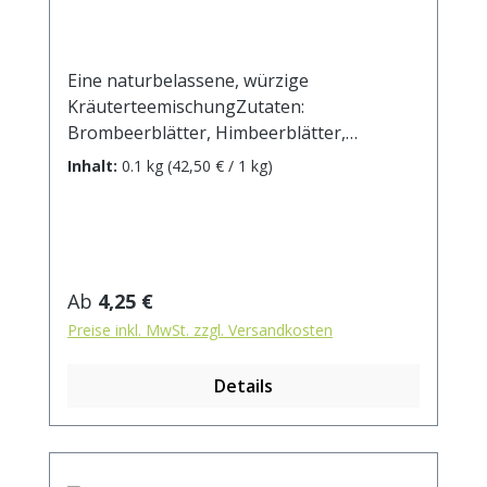
Eine naturbelassene, würzige
KräuterteemischungZutaten:
Brombeerblätter, Himbeerblätter,
Erdbeerblätter, Hibiskusblüten,
Inhalt:
0.1 kg
(42,50 € / 1 kg)
Hagebuttenschalen, Krauseminze/Nana,
Quendel, Apfel, Zitronengras, Verveine,
Kornblumen, Sonnenblumenblüten (kann
Spuren von Mandeln, Erdnüssen
enthalten). Zubereitung: ca. 15g Tee mit 1 l.
Regulärer Preis:
Ab
4,25 €
kochendem Wasser aufgiessen. Ziehzeit:
Preise inkl. MwSt. zzgl. Versandkosten
max.10 min.
Details