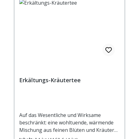
Erkältungs-Kräutertee
Auf das Wesentliche und Wirksame
beschränkt: eine wohltuende, wärmende
Mischung aus feinen Blüten und Kräutern,
die uns schnell wieder auf die Beine bringt!