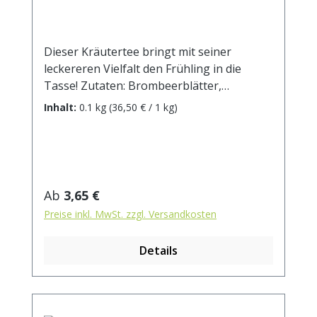
Dieser Kräutertee bringt mit seiner
leckereren Vielfalt den Frühling in die
Tasse! Zutaten: Brombeerblätter,
Himbeerblätter, Hagebuttenschalen,
Inhalt:
0.1 kg
(36,50 € / 1 kg)
Erdbeerblätter, Brennnesselblätter,
Haferkraut, Walnußblätter, Fenchel,
Melisse, Pfefferminze, Löwenzahnkraut,
Katzenpfötchenblüten,
Ringelblumenblüten, Süßholzwurzel,
Regulärer Preis:
Ab
3,65 €
Malvenblüten blau. Zubereitung: ca. 15g
Preise inkl. MwSt. zzgl. Versandkosten
Tee mit 1 l. kochendem Wasser aufgiessen.
Ziehzeit: max.10 min.
Details