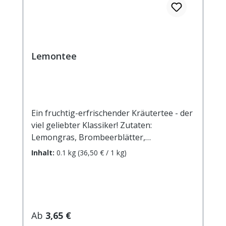
Lemontee
Ein fruchtig-erfrischender Kräutertee - der
viel geliebter Klassiker! Zutaten:
Lemongras, Brombeerblätter,
Verbenenblätter, Melisse, Malvenblüten
Inhalt:
0.1 kg
(36,50 € / 1 kg)
blau, Sonnenblumenblüten. Zubereitung:
ca. 15g Tee mit 1 l. kochendem Wasser
aufgiessen. Ziehzeit: max.10 min.
Regulärer Preis:
Ab
3,65 €