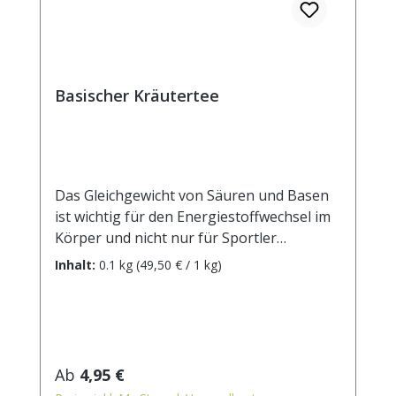
Basischer Kräutertee
Das Gleichgewicht von Säuren und Basen
ist wichtig für den Energiestoffwechsel im
Körper und nicht nur für Sportler
essenziell. Die Komposition sorgfältig
Inhalt:
0.1 kg
(49,50 € / 1 kg)
ausgesuchter basischer Zutaten sorgt für
Wohlbefinden und einen unbekümmerten
Teegenuss. Zutaten: Orangenschalen,
Rooibos, Karottenstücke,
Zitronenverbenenkraut,
Regulärer Preis:
Ab
4,95 €
Brennnesselblätter, grüner Tee China