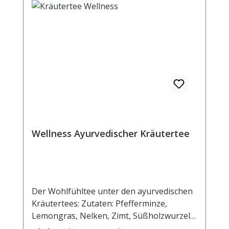
Wellness Ayurvedischer Kräutertee
Der Wohlfühltee unter den ayurvedischen
Kräutertees: Zutaten: Pfefferminze,
Lemongras, Nelken, Zimt, Süßholzwurzel,
Ingwer, Cardamom, Kalmuswurzel,