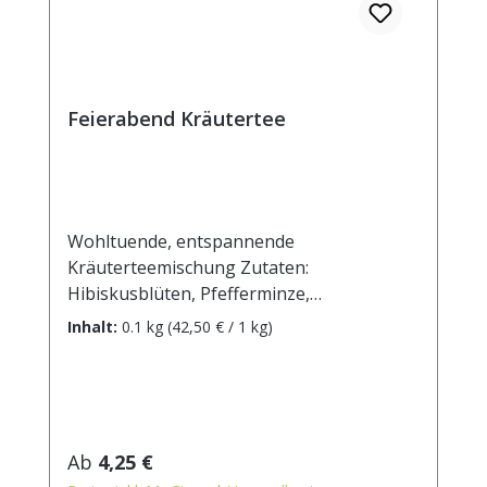
Feierabend Kräutertee
Wohltuende, entspannende
Kräuterteemischung Zutaten:
Hibiskusblüten, Pfefferminze,
Brombeerblätter, Himbeerblätter,
Inhalt:
0.1 kg
(42,50 € / 1 kg)
Verbenenblätter, Hagebuttenschalen,
Ringelblumen, Malvenblüten blau.
Zubereitung: ca. 15g Tee mit 1 l.
kochendem Wasser aufgiessen. Ziehzeit:
max.10 min.
Regulärer Preis:
Ab
4,25 €