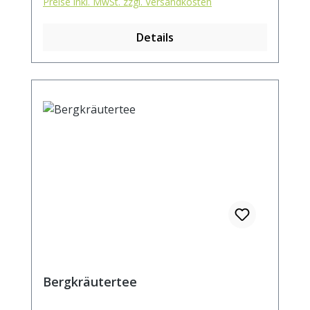
Preise inkl. MwSt. zzgl. Versandkosten
Sencha, Anis, Fenchel, Kümmel, Rote
Beetestücke, Spinatflocken,
Details
Schlehdornblüten Zubereitung: ca. 15g Tee
mit 1 l. kochendem Wasser aufgiessen.
Ziehzeit: max.10 min.
Bergkräutertee