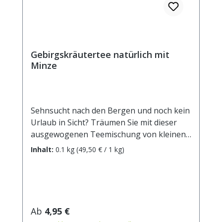
Gebirgskräutertee natürlich mit
Minze
Sehnsucht nach den Bergen und noch kein
Urlaub in Sicht? Träumen Sie mit dieser
ausgewogenen Teemischung von kleinen
Dörfern, grünen Weiden, glitzernden Seen
Inhalt:
0.1 kg
(49,50 € / 1 kg)
und schneebedeckten Gipfeln und
verkürzen so das Warten auf die schönste
Zeit des Jahres!
Zutaten: Brennnesselblätter,
Nanaminze(16,8%),
Regulärer Preis:
Ab
4,95 €
Pfefferminzblätter(12%), grüner Hafer,