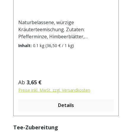
Naturbelassene, würzige
Kräuterteemischung. Zutaten:
Pfefferminze, Himbeerblätter,
Brombeerblätter, Fenchel, Thymian,
Inhalt:
0.1 kg
(36,50 € / 1 kg)
Quendelkraut, Lavendelblüten, Majoran,
Salbeiblätter. Zubereitung: ca. 15g Tee mit
1 l. kochendem Wasser aufgiessen.
Ziehzeit: max.10 min.
Regulärer Preis:
Ab
3,65 €
Preise inkl. MwSt. zzgl. Versandkosten
Details
Produktgalerie überspringen
Tee-Zubereitung