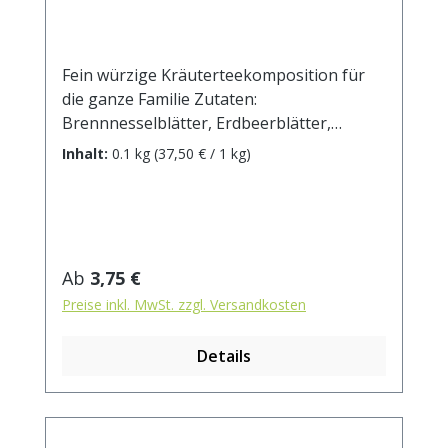
Fein würzige Kräuterteekomposition für
die ganze Familie Zutaten:
Brennnesselblätter, Erdbeerblätter,
Hagebuttenschalen, Heidekraut,
Inhalt:
0.1 kg
(37,50 € / 1 kg)
Hibiscusblüten, Löwenzahnkraut,
Schafgarbe, Robinienblüten,
Ringelblumenblüten, Klatschmohnblüten.
Zubereitung: ca. 15g Tee mit 1 l.
kochendem Wasser aufgiessen. Ziehzeit:
Regulärer Preis:
Ab
3,75 €
max.10 min.
Preise inkl. MwSt. zzgl. Versandkosten
Details