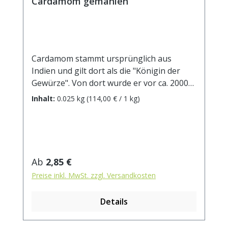
Cardamom gemahlen
Cardamom stammt ursprünglich aus
Indien und gilt dort als die "Königin der
Gewürze". Von dort wurde er vor ca. 2000
Jahren nach Europa gebracht. Noch heute
Inhalt:
0.025 kg
(114,00 € / 1 kg)
werden die Kapseln von Hand gepflückt,
was nur in einem sehr kurzen Zeitraum
möglich ist. Dadurch gehört Kardamom zu
einem der teuersten Gewürze der Welt.
Traditionell verbinden wir das Aroma von
Regulärer Preis:
Ab
2,85 €
Cardamom mit der Weihnachtsbäckerei.
Preise inkl. MwSt. zzgl. Versandkosten
Aber generell passt er sehr gut zu
Süßspeisen, z.B. Obstsalat oder Cremes.
Details
Mit seinen minzigen, süßen, fruchtigen
und gleichzeitig scharfen Noten verfeinert