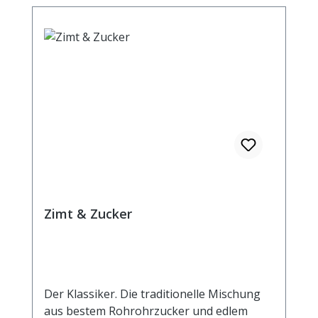
er traditionell auch Kaffee-, Schokoladen-
oder Teegetränke sowie Glühwein und
Punsch. Als wichtiger Bestandteil würzt er
Chutneys, Curries und viele andere
orientalische und asiatische Gerichte. Nicht
nur der außergewöhnliche Geschmack
macht Cardamom so wertvoll - seinen
ätherischen Öle wird in der ayurvedischen
Lehre verdauungsfördernde Wirkung
zugeschrieben. Außerdem ist er durch
seinen Gehalt an Eisen, Kalium,
Magnesium und Kalzium eine gute
Nährstoffquelle.
Zimt & Zucker
Der Klassiker. Die traditionelle Mischung
aus bestem Rohrohrzucker und edlem