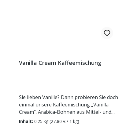
Vanilla Cream Kaffeemischung
Sie lieben Vanille? Dann probieren Sie doch
einmal unsere Kaffeemischung „Vanilla
Cream“. Arabica-Bohnen aus Mittel- und
Südamerika geernteten Arabica-Bohnen
Inhalt:
0.25 kg
(27,80 € / 1 kg)
verschmelzen mit feinstem Vanille-Aroma
zu einem eleganten Genuss..Zutaten: