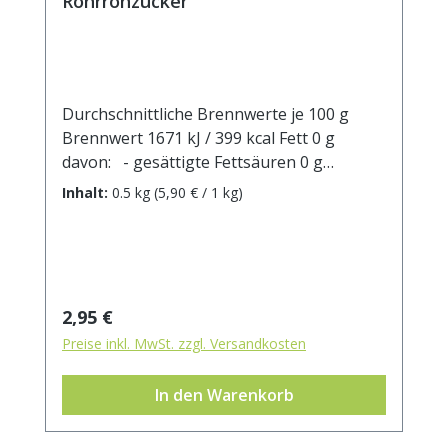
Rohrrohzucker
Durchschnittliche Brennwerte je 100 g
Brennwert 1671 kJ / 399 kcal Fett 0 g
davon: - gesättigte Fettsäuren 0 g
Kohlenhydrate 99,8 g davon: - Zucker 99,8
Inhalt:
0.5 kg
(5,90 € / 1 kg)
g Ballaststoffe 0 g Eiweiß 0 g Salz 0 g
Regulärer Preis:
2,95 €
Preise inkl. MwSt. zzgl. Versandkosten
In den Warenkorb