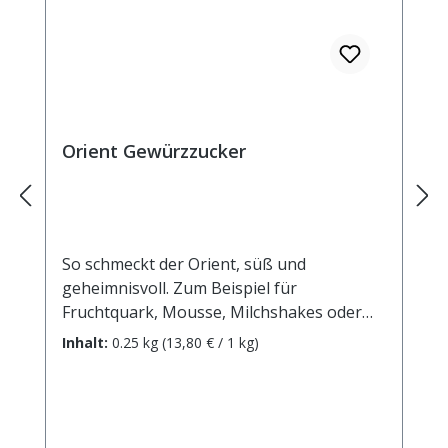
Orient Gewürzzucker
So schmeckt der Orient, süß und
geheimnisvoll. Zum Beispiel für
Fruchtquark, Mousse, Milchshakes oder
Milchreis. Zutaten: Rohrohrzucker, Zimt,
Inhalt:
0.25 kg
(13,80 € / 1 kg)
gemahlene Vanille, Kardamom, Ingwer,
Nelken, Muskat. Durchschnittliche
Brennwerte je 100 g Brennwert 1604 kJ /
383 kcal Fett 0 g davon: - gesättigte