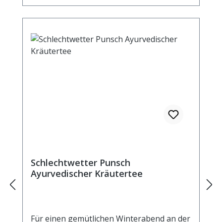
(10%), Himbeerblätter, Zimtrinde, Fenchel,
Ingwerstücke, Nelken, Zitronenschalen
(2,5%), Cardamom, natürliches Aroma.
Zubereitung: ca. 15g Tee mit 1 Liter
kochendem Wasser aufgiessen. Ziehzeit:
ca. 5 min.
Schlechtwetter Punsch
Ayurvedischer Kräutertee
Für einen gemütlichen Winterabend an der