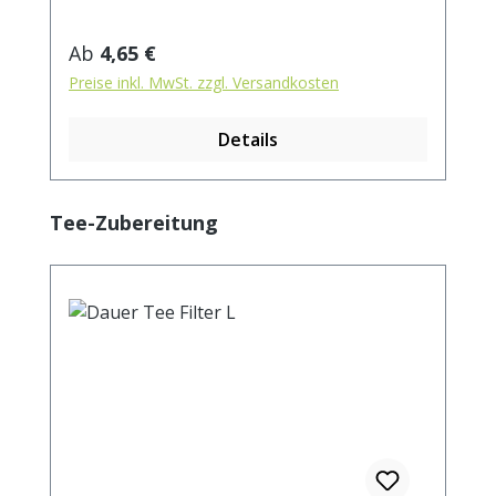
Verzehr vermieden werden". Zubereitung:
ca. 15g Tee mit 1 l. kochendem Wasser
Regulärer Preis:
Ab
4,65 €
aufgiessen. Ziehzeit: max.10 min.
Preise inkl. MwSt. zzgl. Versandkosten
Details
Produktgalerie überspringen
Tee-Zubereitung