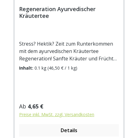
Regeneration Ayurvedischer
Kräutertee
Stress? Hektik? Zeit zum Runterkommen
mit dem ayurvedischen Kräutertee
Regeneration! Sanfte Kräuter und Früchte
wie Apfel, Kamille, Lemongras,
Inhalt:
0.1 kg
(46,50 € / 1 kg)
Himbeerblätter und Fenchel werden in
dieser ayurvedischen Rezeptur ergänzt
durch die typischen wärmenden und
stärkenden Gewürze Zimt, Ingwer, Nelken
und Cardamom. Beruhigt und baut wieder
Regulärer Preis:
Ab
4,65 €
auf, wenn Körper und Seele nach Erholung
Preise inkl. MwSt. zzgl. Versandkosten
lechzen. Zutaten: Apfelstücke,
Hagebuttenschalen, Kamillenblüten,
Details
Zichorienwurzel geröstet, Lemongras