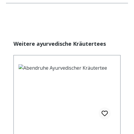
Produktgalerie überspringen
Weitere ayurvedische Kräutertees