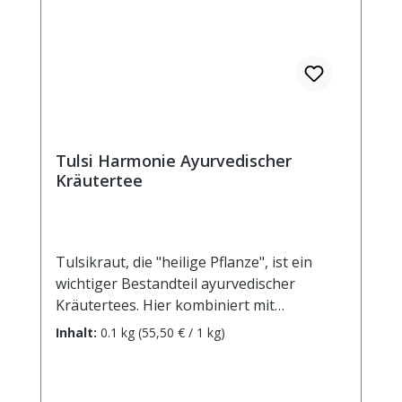
davon: - Zucker 0,5 g Eiweiß <0,5 g Salz
<0,1 g
Tulsi Harmonie Ayurvedischer
Kräutertee
Tulsikraut, die "heilige Pflanze", ist ein
wichtiger Bestandteil ayurvedischer
Kräutertees. Hier kombiniert mit
heimischen Kräutern und einer feinen
Inhalt:
0.1 kg
(55,50 € / 1 kg)
Pfirsichnote ergibt sich ein Teegnuss
voller Harmonie.Zutaten: Tulsikraut (38%),
grüner Rooibos, Ingwerstücke, Zimtrinde,