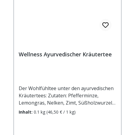
Wellness Ayurvedischer Kräutertee
Der Wohlfühltee unter den ayurvedischen
Kräutertees: Zutaten: Pfefferminze,
Lemongras, Nelken, Zimt, Süßholzwurzel,
Ingwer, Cardamom, Kalmuswurzel,
Inhalt:
0.1 kg
(46,50 € / 1 kg)
Hagebuttenschalen, Fenchel, Pfeffer
schwarz "enthält Süßholzwurzel - bei
hohem Blutdruck sollte ein übermäßiger