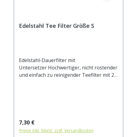
Edelstahl Tee Filter Größe S
Edelstahl-Dauerfilter mit
Untersetzer Hochwertiger, nicht rostender
und einfach zu reinigender Teefilter mit 2
Henkeln und Ablage. Der Untersetzer kann
auch als Deckel verwendet werden, um das
Auskühlen des ziehenden Tees zu
verhindern. Das feine Mesh Gewebe eignet
sich auch für sehr feine Teemischungen.
Beim Ausspülen lösen sich die Partikel
Regulärer Preis:
7,30 €
leicht vom Filtergewebe. Durch die zwei
Preise inkl. MwSt. zzgl. Versandkosten
Henkel sitzt der Filter stabil auf dem