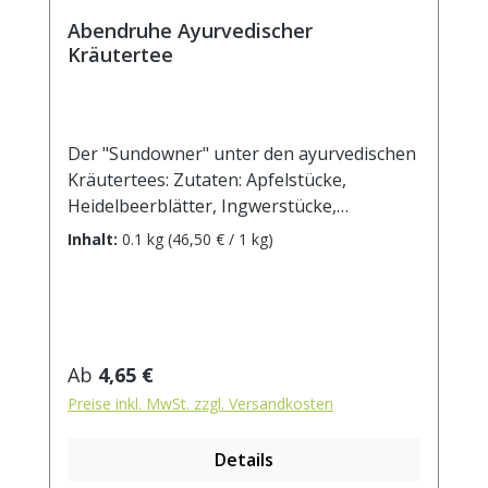
Abendruhe Ayurvedischer
Kräutertee
Der "Sundowner" unter den ayurvedischen
Kräutertees: Zutaten: Apfelstücke,
Heidelbeerblätter, Ingwerstücke,
Orangenschalen, Zimtrinde,
Inhalt:
0.1 kg
(46,50 € / 1 kg)
Weißdornblätter, Johanniskraut,
Kamillenblüten, Mandarinenscheiben,
Orangenblüten, Passionsblumenkraut,
Baldrianwurzel, natürliches Aroma,
Cardamom. Zubereitung: ca. 15g Tee mit 1
Regulärer Preis:
Ab
4,65 €
l. kochendem Wasser aufgiessen. Ziehzeit:
Preise inkl. MwSt. zzgl. Versandkosten
max.10 min.
Details