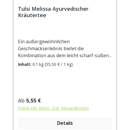
Tulsi Melissa Ayurvedischer
Kräutertee
Ein außergewöhnlichen
Geschmackserlebnis bietet die
Kombination aus dem leicht scharf-süßen
Tulsikraut und der intensiv zitronigen
Inhalt:
0.1 kg
(55,50 € / 1 kg)
Melisse!Zutaten: Tulsikraut, Apfelstücke,
Zimtrinde, Verbenenkraut, Honigbuschtee,
Lemongras, Melissenblätter, Aroma,
Ringelblumenblüten. Zubereitung: ca. 15g
Tee mit 1 l. kochendem Wasser aufgiessen.
Regulärer Preis:
Ab
5,55 €
Ziehzeit: max.10 min.
Preise inkl. MwSt. zzgl. Versandkosten
Details