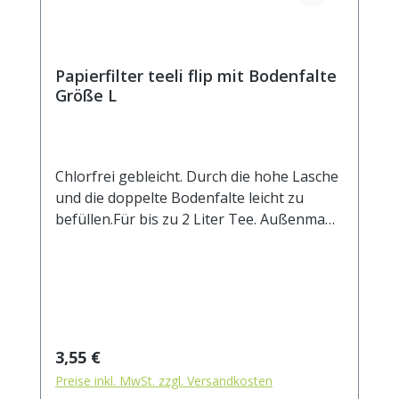
Papierfilter teeli flip mit Bodenfalte
Größe L
Chlorfrei gebleicht. Durch die hohe Lasche
und die doppelte Bodenfalte leicht zu
befüllen.Für bis zu 2 Liter Tee. Außenmaß
ca. 85 x 20 mm.
Regulärer Preis:
3,55 €
Preise inkl. MwSt. zzgl. Versandkosten