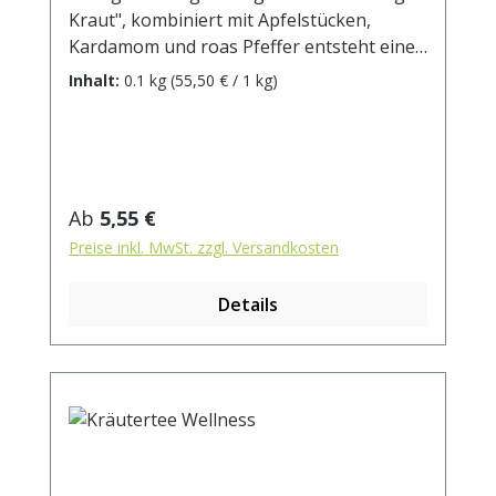
Kraut", kombiniert mit Apfelstücken,
Kardamom und roas Pfeffer entsteht eine
perfekte Kombination - nicht zufällig einer
Inhalt:
0.1 kg
(55,50 € / 1 kg)
unserer beliebtesten ayurvedischen
Kräutertees. Zutaten: Tulsikraut,
Apfelstücke, Grüner Rotbuschtee,
Ingwerstücke, rosa Pfeffer, Cardamom,
Zimtrinde, Orangenschalen, natürliches
Regulärer Preis:
Ab
5,55 €
Aroma. Zubereitung: ca. 15g Tee mit 1 l.
Preise inkl. MwSt. zzgl. Versandkosten
kochendem Wasser aufgiessen. Ziehzeit:
max.10 min.
Details