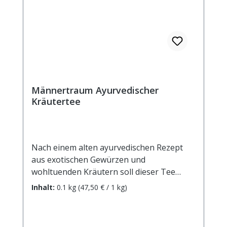
Männertraum Ayurvedischer
Kräutertee
Nach einem alten ayurvedischen Rezept
aus exotischen Gewürzen und
wohltuenden Kräutern soll dieser Tee
gerade bei Männern das indiviuelle
Inhalt:
0.1 kg
(47,50 € / 1 kg)
Gleichgewicht herstellen. Zutaten:
Apfelstücke, Rooibos, Ingwerstücke(10%),
Bohnenschalen, Zimtrinde, Mistelkraut,