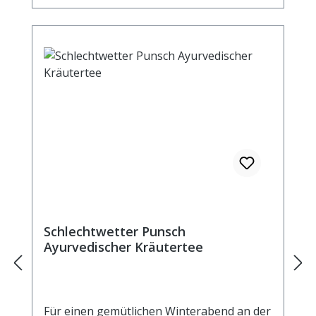
(10%), Himbeerblätter, Zimtrinde, Fenchel,
Ingwerstücke, Nelken, Zitronenschalen
(2,5%), Cardamom, natürliches Aroma.
Zubereitung: ca. 15g Tee mit 1 Liter
kochendem Wasser aufgiessen. Ziehzeit:
ca. 5 min.
Schlechtwetter Punsch
Ayurvedischer Kräutertee
Für einen gemütlichen Winterabend an der