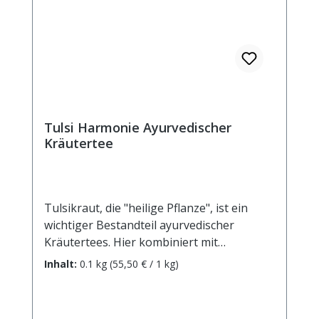
davon: - Zucker 0,5 g Eiweiß <0,5 g Salz
<0,1 g
Tulsi Harmonie Ayurvedischer
Kräutertee
Tulsikraut, die "heilige Pflanze", ist ein
wichtiger Bestandteil ayurvedischer
Kräutertees. Hier kombiniert mit
heimischen Kräutern und einer feinen
Inhalt:
0.1 kg
(55,50 € / 1 kg)
Pfirsichnote ergibt sich ein Teegnuss
voller Harmonie.Zutaten: Tulsikraut (38%),
grüner Rooibos, Ingwerstücke, Zimtrinde,