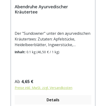
Abendruhe Ayurvedischer
Kräutertee
Der "Sundowner" unter den ayurvedischen
Kräutertees: Zutaten: Apfelstücke,
Heidelbeerblätter, Ingwerstücke,
Orangenschalen, Zimtrinde,
Inhalt:
0.1 kg
(46,50 € / 1 kg)
Weißdornblätter, Johanniskraut,
Kamillenblüten, Mandarinenscheiben,
Orangenblüten, Passionsblumenkraut,
Baldrianwurzel, natürliches Aroma,
Cardamom. Zubereitung: ca. 15g Tee mit 1
Regulärer Preis:
Ab
4,65 €
l. kochendem Wasser aufgiessen. Ziehzeit:
Preise inkl. MwSt. zzgl. Versandkosten
max.10 min.
Details