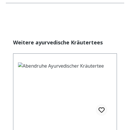
Produktgalerie überspringen
Weitere ayurvedische Kräutertees