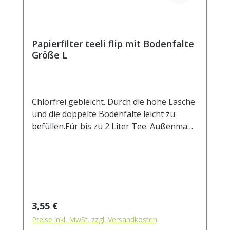
Papierfilter teeli flip mit Bodenfalte
Größe L
Chlorfrei gebleicht. Durch die hohe Lasche
und die doppelte Bodenfalte leicht zu
befüllen.Für bis zu 2 Liter Tee. Außenmaß
ca. 85 x 20 mm.
Regulärer Preis:
3,55 €
Preise inkl. MwSt. zzgl. Versandkosten