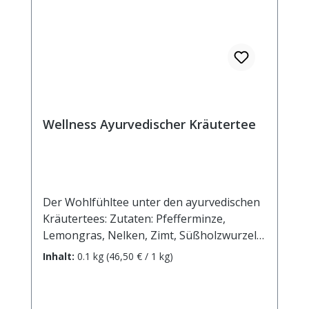
Wellness Ayurvedischer Kräutertee
Der Wohlfühltee unter den ayurvedischen
Kräutertees: Zutaten: Pfefferminze,
Lemongras, Nelken, Zimt, Süßholzwurzel,
Ingwer, Cardamom, Kalmuswurzel,
Inhalt:
0.1 kg
(46,50 € / 1 kg)
Hagebuttenschalen, Fenchel, Pfeffer
schwarz "enthält Süßholzwurzel - bei
hohem Blutdruck sollte ein übermäßiger