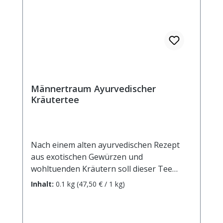
Männertraum Ayurvedischer
Kräutertee
Nach einem alten ayurvedischen Rezept
aus exotischen Gewürzen und
wohltuenden Kräutern soll dieser Tee
gerade bei Männern das indiviuelle
Inhalt:
0.1 kg
(47,50 € / 1 kg)
Gleichgewicht herstellen. Zutaten:
Apfelstücke, Rooibos, Ingwerstücke(10%),
Bohnenschalen, Zimtrinde, Mistelkraut,