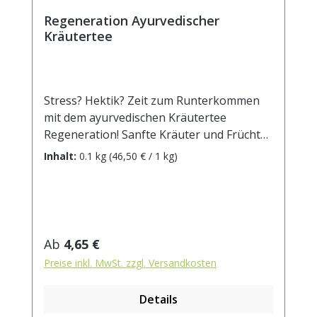
Regeneration Ayurvedischer
Kräutertee
Stress? Hektik? Zeit zum Runterkommen
mit dem ayurvedischen Kräutertee
Regeneration! Sanfte Kräuter und Früchte
wie Apfel, Kamille, Lemongras,
Inhalt:
0.1 kg
(46,50 € / 1 kg)
Himbeerblätter und Fenchel werden in
dieser ayurvedischen Rezeptur ergänzt
durch die typischen wärmenden und
stärkenden Gewürze Zimt, Ingwer, Nelken
und Cardamom. Beruhigt und baut wieder
Regulärer Preis:
Ab
4,65 €
auf, wenn Körper und Seele nach Erholung
Preise inkl. MwSt. zzgl. Versandkosten
lechzen. Zutaten: Apfelstücke,
Hagebuttenschalen, Kamillenblüten,
Details
Zichorienwurzel geröstet, Lemongras