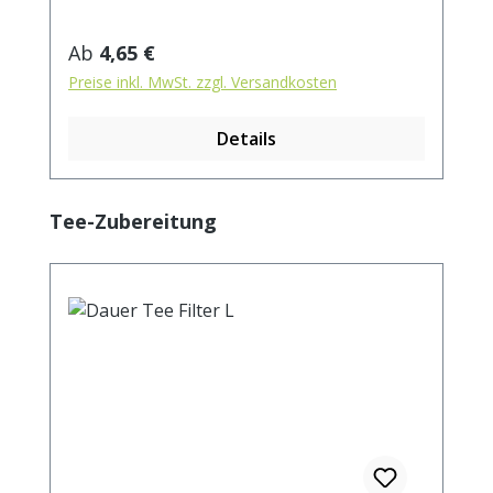
Verzehr vermieden werden". Zubereitung:
ca. 15g Tee mit 1 l. kochendem Wasser
Regulärer Preis:
Ab
4,65 €
aufgiessen. Ziehzeit: max.10 min.
Preise inkl. MwSt. zzgl. Versandkosten
Details
Produktgalerie überspringen
Tee-Zubereitung