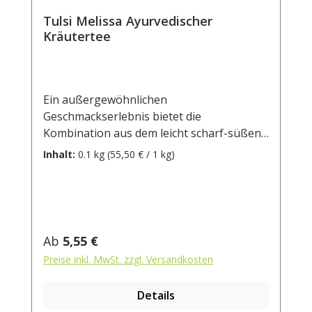
Tulsi Melissa Ayurvedischer
Kräutertee
Ein außergewöhnlichen
Geschmackserlebnis bietet die
Kombination aus dem leicht scharf-süßen
Tulsikraut und der intensiv zitronigen
Inhalt:
0.1 kg
(55,50 € / 1 kg)
Melisse!Zutaten: Tulsikraut, Apfelstücke,
Zimtrinde, Verbenenkraut, Honigbuschtee,
Lemongras, Melissenblätter, Aroma,
Ringelblumenblüten. Zubereitung: ca. 15g
Tee mit 1 l. kochendem Wasser aufgiessen.
Regulärer Preis:
Ab
5,55 €
Ziehzeit: max.10 min.
Preise inkl. MwSt. zzgl. Versandkosten
Details