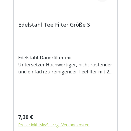
Edelstahl Tee Filter Größe S
Edelstahl-Dauerfilter mit
Untersetzer Hochwertiger, nicht rostender
und einfach zu reinigender Teefilter mit 2
Henkeln und Ablage. Der Untersetzer kann
auch als Deckel verwendet werden, um das
Auskühlen des ziehenden Tees zu
verhindern. Das feine Mesh Gewebe eignet
sich auch für sehr feine Teemischungen.
Beim Ausspülen lösen sich die Partikel
Regulärer Preis:
7,30 €
leicht vom Filtergewebe. Durch die zwei
Preise inkl. MwSt. zzgl. Versandkosten
Henkel sitzt der Filter stabil auf dem