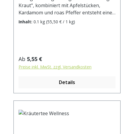
Kraut", kombiniert mit Apfelstücken,
Kardamom und roas Pfeffer entsteht eine
perfekte Kombination - nicht zufällig einer
Inhalt:
0.1 kg
(55,50 € / 1 kg)
unserer beliebtesten ayurvedischen
Kräutertees. Zutaten: Tulsikraut,
Apfelstücke, Grüner Rotbuschtee,
Ingwerstücke, rosa Pfeffer, Cardamom,
Zimtrinde, Orangenschalen, natürliches
Regulärer Preis:
Ab
5,55 €
Aroma. Zubereitung: ca. 15g Tee mit 1 l.
Preise inkl. MwSt. zzgl. Versandkosten
kochendem Wasser aufgiessen. Ziehzeit:
max.10 min.
Details